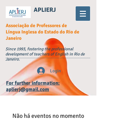
APLIERJ
Associação de Professores de
Língua Inglesa do Estado do Rio de
Janeiro
Since 1993, fostering the professional
development of teachers of English in Rio de
Janeiro.
Login
For further information:
aplierj@gmail.com
Não há eventos no momento